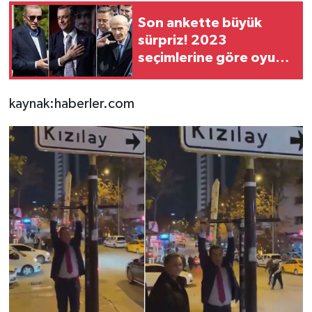
Son ankette büyük
sürpriz! 2023
seçimlerine göre oyunu
artıran 3 parti var
kaynak:haberler.com