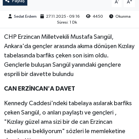
Paylaş
-
+
A
A
Sedat Erdem
27.11.2025 - 09:16
4450
Okunma
Süresi: 1 Dk
CHP Erzincan Milletvekili Mustafa Sarıgül,
Ankara'da gençler arasında akıma dönüşen Kızılay
tabelasında barfiks çeken son isim oldu.
Gençlerle buluşan Sarıgül yanındaki gençlere
esprili bir davette bulundu
CAN ERZİNCAN'A DAVET
Kennedy Caddesi'ndeki tabelaya asılarak barfiks
çeken Sarıgül, o anları paylaştı ve gençleri ,
"Kızılay güzel ama sizi bir de can Erzincan
tabelasına bekliyorum" sözleri le memleketine