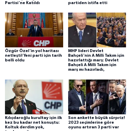
Partisi'ne Katıldı
partiden istifa etti
Özgür Özel'in yol haritası
MHP lideri Devlet
netleşti! Yeni parti için tarih
Bahçeli'nin A Milli Takım için
belli oldu
hazırlattığı marş: Devlet
Bahçeli A Milli Takım için
marş mı hazırladı,
Kılıçdaroğlu kurultay için ilk
Son ankette büyük sürpriz!
kez bu kadar net konuştu:
2023 seçimlerine göre
Koltuk derdim yok,
oyunu artıran 3 parti var