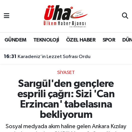
İstanbul Nöbetçi Eczaneler
İstanbul Hava Durumu
GÜNDEM
TEKNOLOJİ
ÖZEL HABER
SPOR
DÜ
İstanbul Namaz Vakitleri
16:31
Karadeniz’in Lezzet Sofrası Ordu
İstanbul Trafik Yoğunluk Haritası
SİYASET
Sarıgül'den gençlere
Süper Lig Puan Durumu ve Fikstür
esprili çağrı: Sizi 'Can
Tüm Manşetler
Erzincan' tabelasına
bekliyorum
Son Dakika Haberleri
Sosyal medyada akım haline gelen Ankara Kızılay
Haber Arşivi