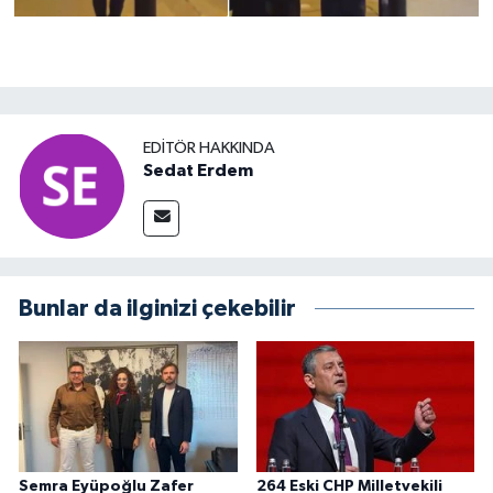
EDITÖR HAKKINDA
Sedat Erdem
Bunlar da ilginizi çekebilir
Semra Eyüpoğlu Zafer
264 Eski CHP Milletvekili