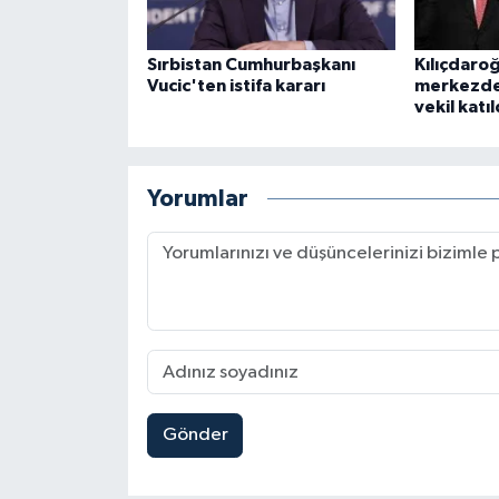
Sırbistan Cumhurbaşkanı
Kılıçdaro
Vucic'ten istifa kararı
merkezde
vekil katıl
Yorumlar
Gönder