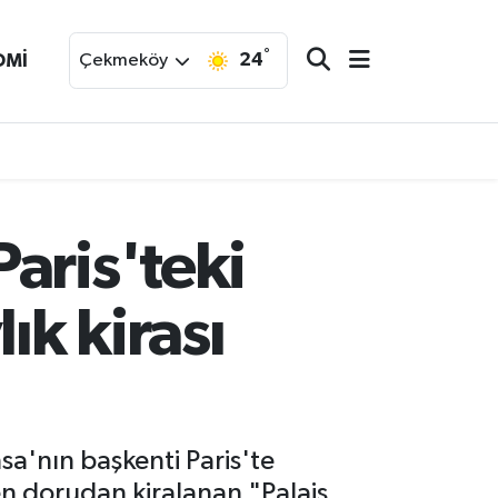
°
24
OMİ
Çekmeköy
aris'teki
ık kirası
a'nın başkenti Paris'te
en dorudan kiralanan "Palais