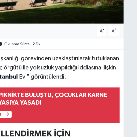
-
+
A
A
Okunma Süresi: 2 Dk
şkanlığı görevinden uzaklaştırılarak tutuklanan
gütü ile yolsuzluk yapıldığı iddiasına ilişkin
stanbul
Evi" görüntülendi.
 PİKNİKTE BULUŞTU, ÇOCUKLAR KARNE
YASIYA YAŞADI
e
LLENDİRMEK İÇİN