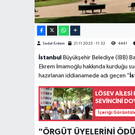
Sedat Erdem
21.11.2025 - 11:32
4441
İstanbul
Büyükşehir Belediye (İBB) Ba
Ekrem İmamoğlu hakkında kurduğu suç ör
hazırlanan iddianamede adı geçen "
İ
LÖSEV AİLESİ
SEVİNCİNİ DO
İçeriği Görüntül
"ÖRGÜT ÜYELERİNİ ÖDÜ