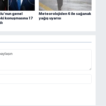
ğlu'nun genel
Meteorolojiden 6 ile sağanak
ki konuşmasına 17
yağış uyarısı
dı