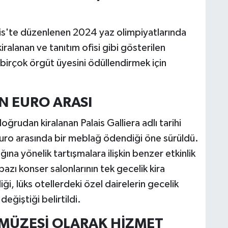
is'te düzenlenen 2024 yaz olimpiyatlarında
iralanan ve tanıtım ofisi gibi gösterilen
birçok örgüt üyesini ödüllendirmek için
İN EURO ARASI
ğrudan kiralanan Palais Galliera adlı tarihi
 euro arasında bir meblağ ödendiği öne sürüldü.
na yönelik tartışmalara ilişkin benzer etkinlik
bazı konser salonlarının tek gecelik kira
ği, lüks otellerdeki özel dairelerin gecelik
değiştiği belirtildi.
A MÜZESİ OLARAK HİZMET