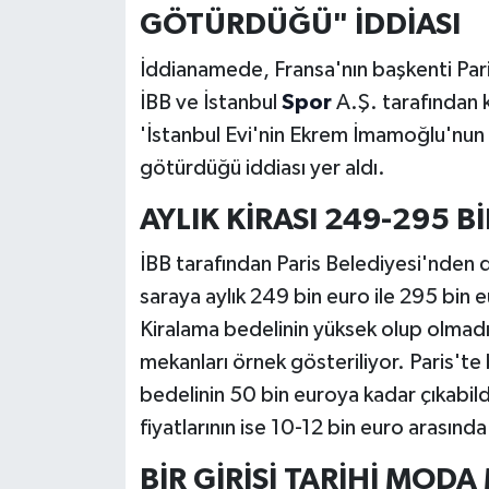
GÖTÜRDÜĞÜ" İDDİASI
İddianamede, Fransa'nın başkenti Par
İBB ve İstanbul
Spor
A.Ş. tarafından k
'İstanbul Evi'nin Ekrem İmamoğlu'nun 
götürdüğü iddiası yer aldı.
AYLIK KİRASI 249-295 B
İBB tarafından Paris Belediyesi'nden do
saraya aylık 249 bin euro ile 295 bin
Kiralama bedelinin yüksek olup olmadığı
mekanları örnek gösteriliyor. Paris'te 
bedelinin 50 bin euroya kadar çıkabildi
fiyatlarının ise 10-12 bin euro arasında 
BİR GİRİŞİ TARİHİ MOD