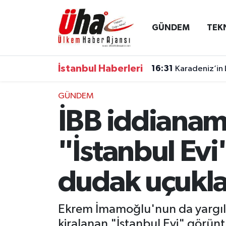
GÜNDEM
TEK
İstanbul Nöbetçi Eczaneler
İstanbul Hava Durumu
İstanbul Haberleri
16:31
Karadeniz’in 
İstanbul Namaz Vakitleri
GÜNDEM
İBB iddianam
İstanbul Trafik Yoğunluk Haritası
Süper Lig Puan Durumu ve Fikstür
"İstanbul Evi
Tüm Manşetler
dudak uçukla
Son Dakika Haberleri
Ekrem İmamoğlu'nun da yargıla
Haber Arşivi
kiralanan "İstanbul Evi" görünt