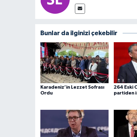
Bunlar da ilginizi çekebilir
Karadeniz’in Lezzet Sofrası
264 Eski C
Ordu
partiden i