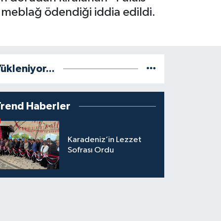
r meblağ ödendiği iddia edildi.
.
ükleniyor...
Trend Haberler
Karadeniz’in Lezzet
Sofrası Ordu