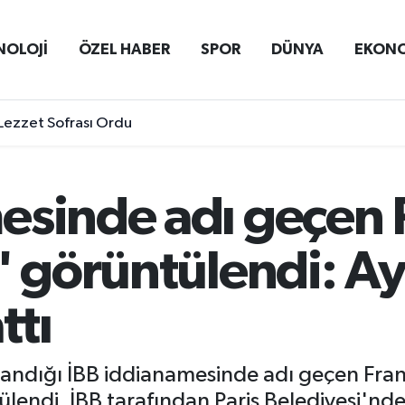
NOLOJİ
ÖZEL HABER
SPOR
DÜNYA
EKON
Lezzet Sofrası Ordu
esinde adı geçen P
" görüntülendi: Ayl
ttı
ndığı İBB iddianamesinde adı geçen Frans
ülendi. İBB tarafından Paris Belediyesi'nd